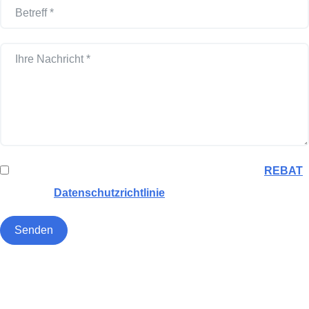
Ja, ich möchte in Kontakt bleiben und Updates von
REBAT
erhalten (weitere Einzelheiten finden Sie in
unserer
Datenschutzrichtlinie
).
Senden