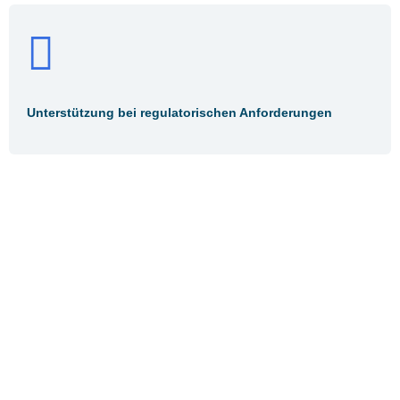
Unterstützung bei regulatorischen Anforderungen
Ihre Ansprechpartner
Für Batterien >30kg & <30kg
Norbert Schärer​: Tel. +49 89 49049–430​