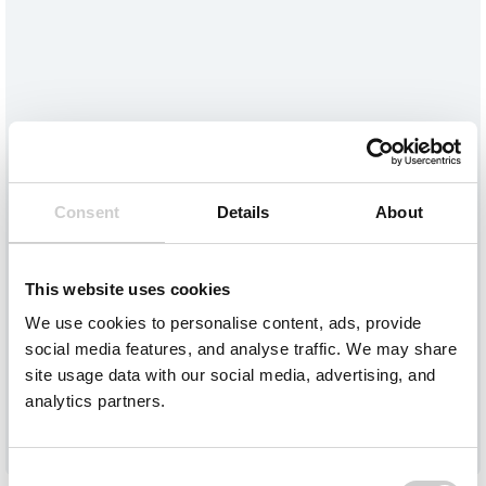
Consent
Details
About
BLOG
This website uses cookies
Download: Kostenlose Infos zur richtigen
Batterierücknahme
We use cookies to personalise content, ads, provide
social media features, and analyse traffic. We may share
site usage data with our social media, advertising, and
13. August 2025
analytics partners.
Read More
Consent